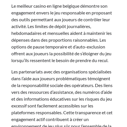
Le meilleur casino en ligne belgique démontre son
engagement envers le jeu responsable en proposant
des outils permettant aux joueurs de contrôler leur
activité. Les limites de dépôt journalières,
hebdomadaires et mensuelles aident à maintenir les
dépenses dans des proportions raisonnables. Les
options de pause temporaire et d’auto-exclusion
offrent aux joueurs la possibilité de s’éloigner du jeu
lorsqu’ils ressentent le besoin de prendre du recul.
Les partenariats avec des organisations spécialisées
dans l’aide aux joueurs problématiques témoignent
de la responsabilité sociale des opérateurs. Des liens
vers des ressources d’assistance, des numéros d’aide
et des informations éducatives sur les risques du jeu
excessif sont facilement accessibles sur les
plateformes responsables. Cette transparence et cet
engagement actif contribuent à créer un
environnement de jeu plus sûr pour l’ensemble de la