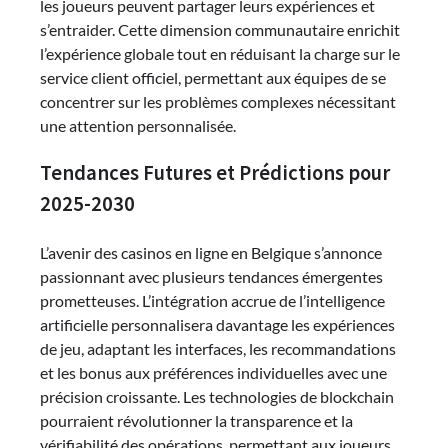
les joueurs peuvent partager leurs expériences et
s’entraider. Cette dimension communautaire enrichit
l’expérience globale tout en réduisant la charge sur le
service client officiel, permettant aux équipes de se
concentrer sur les problèmes complexes nécessitant
une attention personnalisée.
Tendances Futures et Prédictions pour
2025-2030
L’avenir des casinos en ligne en Belgique s’annonce
passionnant avec plusieurs tendances émergentes
prometteuses. L’intégration accrue de l’intelligence
artificielle personnalisera davantage les expériences
de jeu, adaptant les interfaces, les recommandations
et les bonus aux préférences individuelles avec une
précision croissante. Les technologies de blockchain
pourraient révolutionner la transparence et la
vérifiabilité des opérations, permettant aux joueurs