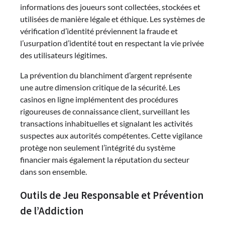
informations des joueurs sont collectées, stockées et
utilisées de manière légale et éthique. Les systèmes de
vérification d’identité préviennent la fraude et
l’usurpation d’identité tout en respectant la vie privée
des utilisateurs légitimes.
La prévention du blanchiment d’argent représente
une autre dimension critique de la sécurité. Les
casinos en ligne implémentent des procédures
rigoureuses de connaissance client, surveillant les
transactions inhabituelles et signalant les activités
suspectes aux autorités compétentes. Cette vigilance
protège non seulement l’intégrité du système
financier mais également la réputation du secteur
dans son ensemble.
Outils de Jeu Responsable et Prévention
de l’Addiction