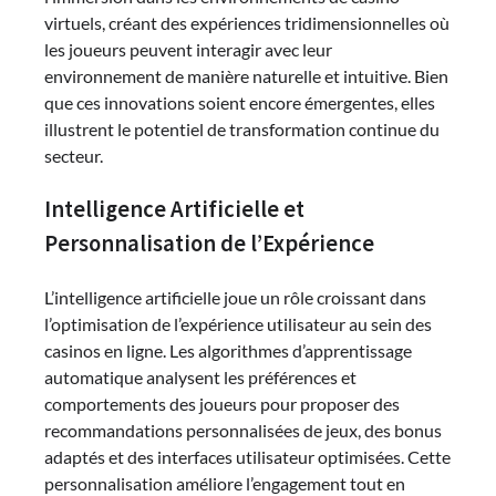
virtuels, créant des expériences tridimensionnelles où
les joueurs peuvent interagir avec leur
environnement de manière naturelle et intuitive. Bien
que ces innovations soient encore émergentes, elles
illustrent le potentiel de transformation continue du
secteur.
Intelligence Artificielle et
Personnalisation de l’Expérience
L’intelligence artificielle joue un rôle croissant dans
l’optimisation de l’expérience utilisateur au sein des
casinos en ligne. Les algorithmes d’apprentissage
automatique analysent les préférences et
comportements des joueurs pour proposer des
recommandations personnalisées de jeux, des bonus
adaptés et des interfaces utilisateur optimisées. Cette
personnalisation améliore l’engagement tout en