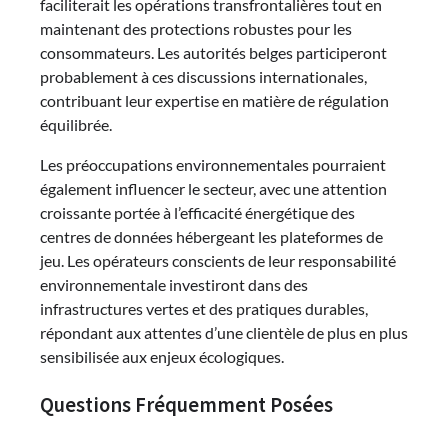
faciliterait les opérations transfrontalières tout en
maintenant des protections robustes pour les
consommateurs. Les autorités belges participeront
probablement à ces discussions internationales,
contribuant leur expertise en matière de régulation
équilibrée.
Les préoccupations environnementales pourraient
également influencer le secteur, avec une attention
croissante portée à l’efficacité énergétique des
centres de données hébergeant les plateformes de
jeu. Les opérateurs conscients de leur responsabilité
environnementale investiront dans des
infrastructures vertes et des pratiques durables,
répondant aux attentes d’une clientèle de plus en plus
sensibilisée aux enjeux écologiques.
Questions Fréquemment Posées