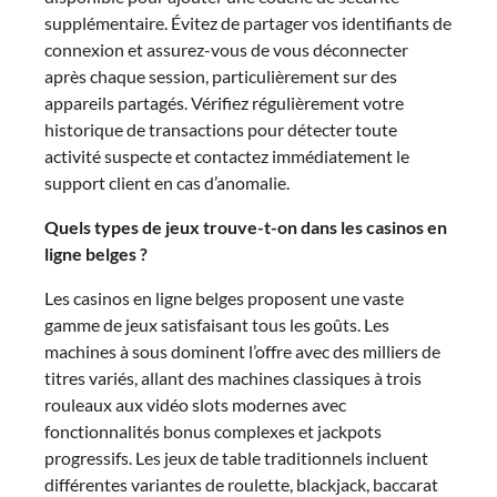
supplémentaire. Évitez de partager vos identifiants de
connexion et assurez-vous de vous déconnecter
après chaque session, particulièrement sur des
appareils partagés. Vérifiez régulièrement votre
historique de transactions pour détecter toute
activité suspecte et contactez immédiatement le
support client en cas d’anomalie.
Quels types de jeux trouve-t-on dans les casinos en
ligne belges ?
Les casinos en ligne belges proposent une vaste
gamme de jeux satisfaisant tous les goûts. Les
machines à sous dominent l’offre avec des milliers de
titres variés, allant des machines classiques à trois
rouleaux aux vidéo slots modernes avec
fonctionnalités bonus complexes et jackpots
progressifs. Les jeux de table traditionnels incluent
différentes variantes de roulette, blackjack, baccarat