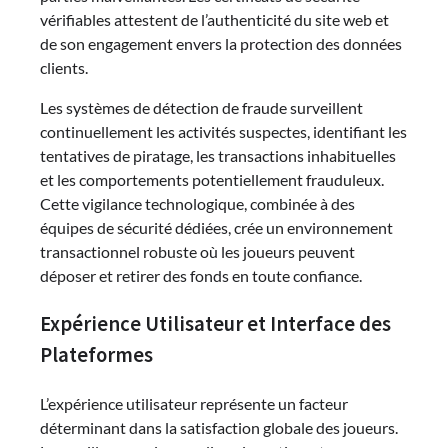
vérifiables attestent de l’authenticité du site web et
de son engagement envers la protection des données
clients.
Les systèmes de détection de fraude surveillent
continuellement les activités suspectes, identifiant les
tentatives de piratage, les transactions inhabituelles
et les comportements potentiellement frauduleux.
Cette vigilance technologique, combinée à des
équipes de sécurité dédiées, crée un environnement
transactionnel robuste où les joueurs peuvent
déposer et retirer des fonds en toute confiance.
Expérience Utilisateur et Interface des
Plateformes
L’expérience utilisateur représente un facteur
déterminant dans la satisfaction globale des joueurs.