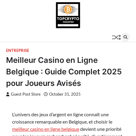
Skip
to
content
ENTREPRISE
Meilleur Casino en Ligne
Belgique : Guide Complet 2025
pour Joueurs Avisés
Guest Post Store
October 31, 2025
L’univers des jeux d’argent en ligne connaît une
croissance remarquable en Belgique, et choisir le
meilleur casino en ligne belgique
devient une priorité