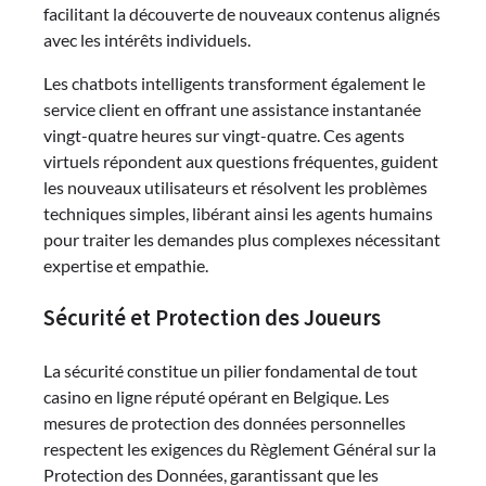
facilitant la découverte de nouveaux contenus alignés
avec les intérêts individuels.
Les chatbots intelligents transforment également le
service client en offrant une assistance instantanée
vingt-quatre heures sur vingt-quatre. Ces agents
virtuels répondent aux questions fréquentes, guident
les nouveaux utilisateurs et résolvent les problèmes
techniques simples, libérant ainsi les agents humains
pour traiter les demandes plus complexes nécessitant
expertise et empathie.
Sécurité et Protection des Joueurs
La sécurité constitue un pilier fondamental de tout
casino en ligne réputé opérant en Belgique. Les
mesures de protection des données personnelles
respectent les exigences du Règlement Général sur la
Protection des Données, garantissant que les