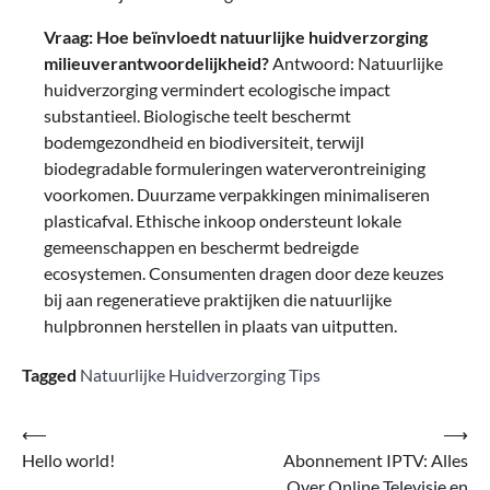
Vraag: Hoe beïnvloedt natuurlijke huidverzorging
milieuverantwoordelijkheid?
Antwoord: Natuurlijke
huidverzorging vermindert ecologische impact
substantieel. Biologische teelt beschermt
bodemgezondheid en biodiversiteit, terwijl
biodegradable formuleringen waterverontreiniging
voorkomen. Duurzame verpakkingen minimaliseren
plasticafval. Ethische inkoop ondersteunt lokale
gemeenschappen en beschermt bedreigde
ecosystemen. Consumenten dragen door deze keuzes
bij aan regeneratieve praktijken die natuurlijke
hulpbronnen herstellen in plaats van uitputten.
Tagged
Natuurlijke Huidverzorging Tips
Post
⟵
⟶
Hello world!
Abonnement IPTV: Alles
navigation
Over Online Televisie en