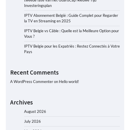
Investeringsplan
IPTV Abonnement België : Guide Complet pour Regarder
la TV en Streaming en 2025
IPTV Belgie vs Câble : Quelle est la Meilleure Option pour
Vous ?
IPTV Belgie pour les Expatriés : Restez Connectés à Votre
Pays
Recent Comments
A WordPress Commenter
on
Hello world!
Archives
August 2026
July 2026