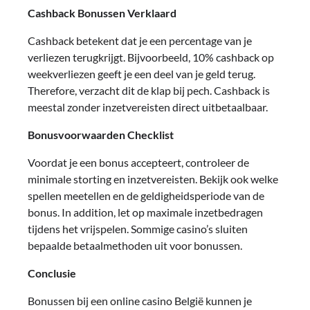
Cashback Bonussen Verklaard
Cashback betekent dat je een percentage van je
verliezen terugkrijgt. Bijvoorbeeld, 10% cashback op
weekverliezen geeft je een deel van je geld terug.
Therefore, verzacht dit de klap bij pech. Cashback is
meestal zonder inzetvereisten direct uitbetaalbaar.
Bonusvoorwaarden Checklist
Voordat je een bonus accepteert, controleer de
minimale storting en inzetvereisten. Bekijk ook welke
spellen meetellen en de geldigheidsperiode van de
bonus. In addition, let op maximale inzetbedragen
tijdens het vrijspelen. Sommige casino’s sluiten
bepaalde betaalmethoden uit voor bonussen.
Conclusie
Bonussen bij een online casino België kunnen je