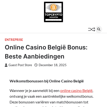
Skip
to
content
ENTREPRISE
Online Casino België Bonus:
Beste Aanbiedingen
Guest Post Store
December 18, 2025
Welkomstbonussen bij Online Casino België
Wanneer je je aanmeldt bij een
online casino België
,
ontvang je vaak een aantrekkelijke welkomstbonus.
Deze bonussen variëren van matchbonussen tot