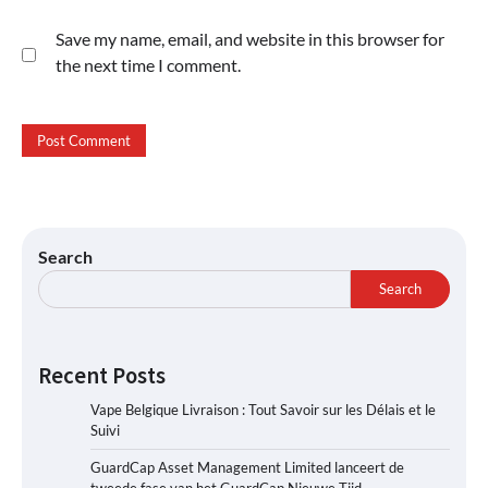
Save my name, email, and website in this browser for
the next time I comment.
Search
Search
Recent Posts
Vape Belgique Livraison : Tout Savoir sur les Délais et le
Suivi
GuardCap Asset Management Limited lanceert de
tweede fase van het GuardCap Nieuwe Tijd