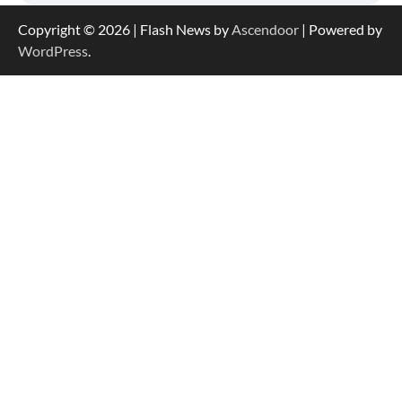
Copyright © 2026
| Flash News by
Ascendoor
| Powered by
WordPress
.