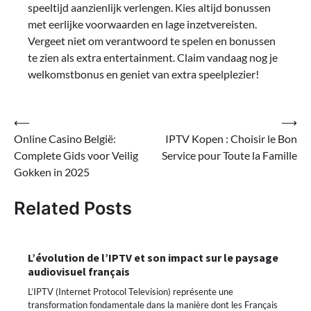
speeltijd aanzienlijk verlengen. Kies altijd bonussen
met eerlijke voorwaarden en lage inzetvereisten.
Vergeet niet om verantwoord te spelen en bonussen
te zien als extra entertainment. Claim vandaag nog je
welkomstbonus en geniet van extra speelplezier!
Post
⟵
⟶
Online Casino België:
IPTV Kopen : Choisir le Bon
navigation
Complete Gids voor Veilig
Service pour Toute la Famille
Gokken in 2025
Related Posts
L’évolution de l’IPTV et son impact sur le paysage
audiovisuel français
L’IPTV (Internet Protocol Television) représente une
transformation fondamentale dans la manière dont les Français